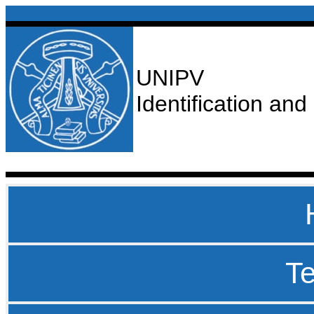
UNIPV
Identification an
T