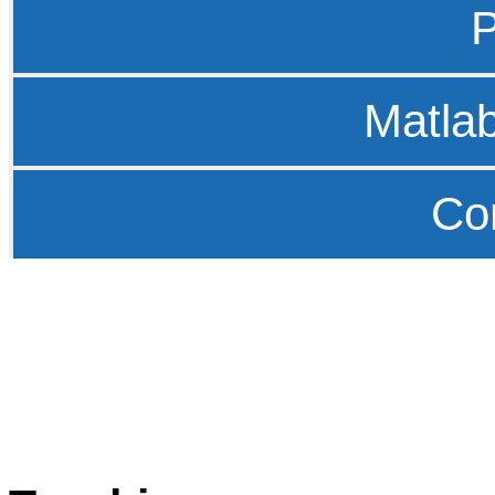
P
Matla
Co